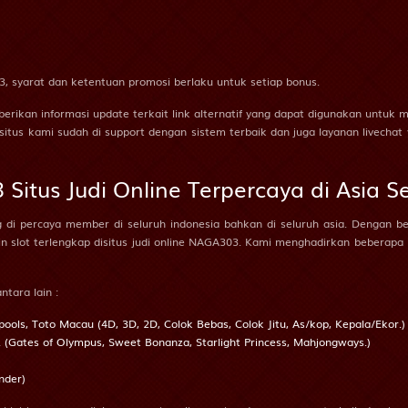
Budha - Kalkun - Salto - Mulut - Kacang Tanah - Bagaspati
Wanita Sihir - Jangkrik - Latihan Hansip - Teratai - Pintu - Sarp
 syarat dan ketentuan promosi berlaku untuk setiap bonus.
erikan informasi update terkait link alternatif yang dapat digunakan untuk
Dewa Maut - Ikan Sampan - Gerak Badan - Salak - Rokok - Yama
situs kami sudah di support dengan sistem terbaik dan juga layanan livech
Orang Gila - Betet - Kerja Bakti - Botol - Toilet - Buriswara
Situs Judi Online Terpercaya di Asia S
 di percaya member di seluruh indonesia bahkan di seluruh asia. Dengan be
Siluman Air - Serigala - Ambulans - Bambu - Toples - Witaksini
slot terlengkap disitus judi online NAGA303. Kami menghadirkan beberapa pr
Putri Kipas Besi - Ikan Tenggiri - Garis Finish - Apokat,Alpukat - S
ntara lain :
ools, Toto Macau (4D, 3D, 2D, Colok Bebas, Colok Jitu, As/kop, Kepala/Ekor.)
Petani - Perkutut - Jalan Raya - Kunci - Pisau Cukur - Irawan
t. (Gates of Olympus, Sweet Bonanza, Starlight Princess, Mahjongways.)
nder)
Prajurit - Ikan Nus - Laut - Mangga - Minyak Angin - Citrayuda