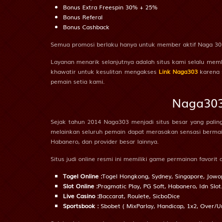
PLAY
Bonus Extra Freespin 30% + 25%
35
Bonus Referal
Manchest... vs Bournemo...
i
Bonus Cashback
23/08 21:00PM
36
Semua promosi berlaku hanya untuk member aktif Naga 303,
H
Manchester City
Layanan menarik selanjutnya adalah situs kami selalu memb
W
Bournemouth AFC
37
khawatir untuk kesulitan mengakses
Link Naga303
karena 
pemain setia kami.
-1.25
HDP
1.25
-1.05
Odds
-1.07
38
Naga303 
PLAY
Sejak tahun 2014 Naga303 menjadi situs besar yang paling
39
Frosinon... vs Juventus
i
23/08 23:30PM
melainkan seluruh pemain dapat merasakan sensasi bermain 
Habanero, dan provider besar lainnya.
H
Frosinone
40
Situs judi online resmi ini memiliki game permainan favorit a
W
Juventus
Togel Online :
Togel Hongkong, Sydney, Singapore, Jowop
41
1.25
HDP
-1.25
-1.28
Odds
1.13
Slot Online :
Pragmatic Play, PG Soft, Habanero, Idn Slo
Live Casino :
Baccarat, Roulete, SicboDice
PLAY
Sportsbook :
Sbobet ( MixParlay, Handicap, 1x2, Over/U
42