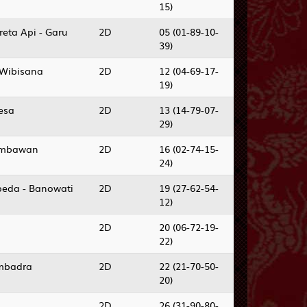
15)
eta Api - Garu
2D
05 (01-89-10-
39)
 Wibisana
2D
12 (04-69-17-
19)
kesa
2D
13 (14-79-07-
29)
Jembawan
2D
16 (02-74-15-
24)
epeda - Banowati
2D
19 (27-62-54-
12)
2D
20 (06-72-19-
22)
embadra
2D
22 (21-70-50-
20)
2D
26 (31-90-80-