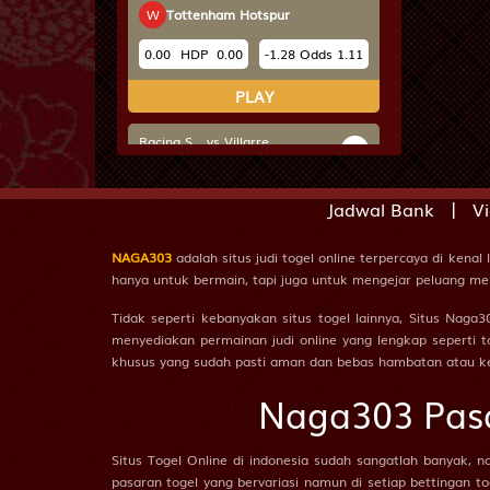
19
W
Tottenham Hotspur
0.00
HDP
0.00
-1.28
Odds
1.11
20
PLAY
21
Racing S... vs Villarre...
i
16/08 22:00PM
22
H
Racing Santander
|
Jadwal Bank
Vi
W
Villarreal
23
NAGA303
adalah situs judi togel online terpercaya di kena
0.50
HDP
-0.50
-1.31
Odds
-1.13
hanya untuk bermain, tapi juga untuk mengejar peluang men
24
Tidak seperti kebanyakan situs togel lainnya, Situs Na
PLAY
menyediakan permainan judi online yang lengkap seperti to
khusus yang sudah pasti aman dan bebas hambatan atau k
Parma Ca... vs Cagliari
i
23/08 01:45AM
25
Naga303 Pasa
H
Parma Calcio
26
W
Cagliari
Situs Togel Online di indonesia sudah sangatlah banyak, n
pasaran togel yang bervariasi namun di setiap bettingan t