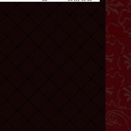
40)
Dewi Supraba
2D
27 (19-61-06-
11)
2D
32 (03-60-18-
10)
2D
34 (36-73-89-
23)
bat - Sayempraba
2D
36 (34-83-87-
33)
- Truk - Gareng
2D
37 (38-59-83-
09)
2D
40 (43-76-78-
26)
Untari
2D
38 (37-67-84-
17)