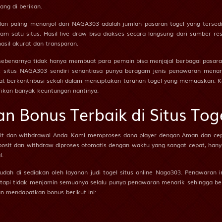
Si Ceroboh - Landak - Main Catur - Garuk - Gedung Bioskop - D
ang di berikan.
ulan paling menonjol dari NAGA303 adalah jumlah pasaran togel yang tersed
am satu situs. Hasil live draw bisa diakses secara langsung dari sumber r
Anak Sakti - Ulat Sutera - Layang-Layang - Sepatu - Ranjang - G
asil akurat dan transparan.
ebenarnya tidak hanya membuat para pemain bisa menjajal berbagai pasaran 
Penari - Cumi-Cumi - Main Kelereng - Rumah - Sekolahan - Selir
situs NAGA303 sendiri senantiasa punya beragam jenis penawaran menari
ngat berkontribusi sekali dalam menciptakan taruhan togel yang memuaskan. 
rikan banyak keuntungan nantinya.
Penjual Daging - Burung Onta - Engrang,Egrang - Sendok - Korek
an Bonus Terbaik di Situs To
Pemburu - Macan Tutul - Lempar Karet - Sumur - Baju - Pandu
sit dan withdrawal Anda. Kami memproses dana player dengan Aman dan ce
posit dan withdraw diproses otomatis dengan waktu yang sangat cepat, hany
Kepala Desa - Bajing - Apollo,Apolo - Potlot - Ceret - Semar
l.
dah di sediakan oleh layanan judi togel situs online Naga303. Penawaran
Penipu - Kancil - Damdaman - Hidung - Cangkir - Aswatama
 tetapi tidak menjamin semuanya selalu punya penawaran menarik sehingga b
kan mendapatkan bonus berikut ini:
Ibu Suri - Ikan Layur - Dadu - Kumis - Pipa - Dewi Kunti