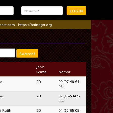
LOGIN
 https://hainaga.org
Jenis
Jenis
Game
Game
Nomor
Nomor
na
2D
00 (97-48-64-
98)
ma
2D
02 (16-53-09-
35)
i Ratih
2D
04 (12-65-05-