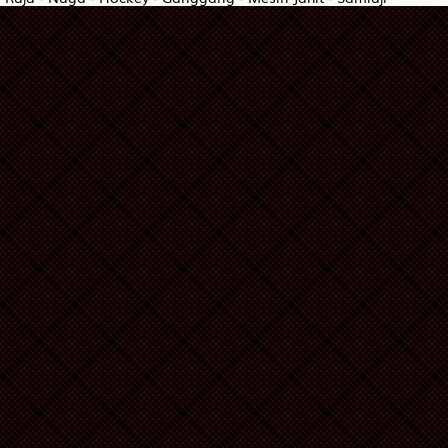
Wanita Cantik - Kura-Kura - Bola Sodok - Sabun Bubuk - Otak - 
Ahli Nujum - Ular - Yudo - Kamar Mandi - Tali - Abiyasa
Orang Buta - Rusa - Silat - Jamu - Paru-Paru - Destarata
Pendeta Wanita - Musang - Balap Sepeda - Manggis - Rumah O
Orang Bongkok - Ikan Gabus - Balap Mobil - Anggur - B.H,BH,Bra 
Penolong - Gelatik - Golf - Tang - Peci - Widura
Putri Raja - Cendrawasih - Balap Sepeda Motor - Engsel - Drum - 