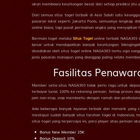
0.00
HDP
0.00
-1.16
Odds
1.02
27
akan membawa keuntungan besar dari setiap prediksi jitu y
PLAY
Dari semua situs togel terbaik di Asia Salah satu keungg
pasaran lokal seperti Jakarta Pools, semuanya lengkap dal
28
online biasa, tapi pusat permainan angka yang menyajikan h
Genoa vs Napoli
i
23/08 01:45AM
Bermain togel melalui
Situs Togel
online terbaik NAGA303 s
29
H
Genoa
besar untuk mendapatkan banyak keuntungan. Mengingat 
disediakan oleh situs togel online NAGA303 tentu saja sa
W
Napoli
jenis pasaran manapun yang dianggap paling relate membe
30
0.75
HDP
-0.75
-1.28
Odds
1.11
Fasilitas Penawar
31
PLAY
Member setia situs NAGA303 tidak perlu ragu untuk depo
RCD Espa... vs Levante
terbayar lunas 100% ke rekening pemain. Setiap proses de
i
32
16/08 22:00PM
jam non-stop, siap membantu dengan ramah dan profesiona
H
RCD Espanyol
Ada beberapa banyak layanan terbaik dan menarik yang su
33
meskipun sudah banyak situs taruhan togel di Indonesia,
W
Levante
situs togel yang terpercaya ini, para player atau pemain a
34
-0.50
HDP
0.50
1.05
Odds
-1.20
Bonus New Member 25K
Bonus Deposit 10%