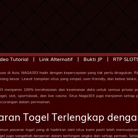
Kekasih - Kalajengking - Balap Kuda - Topi - Bemo - Narasuma
Pahlawan - Kepiting - Lompat Kuda - Lilin - Sabuk - Warsaya
Jejaka Tua - Buaya - Gerak Jalan - Catur - Dokter - Lesmana Wid
Janda Muda - Ikan Suro - Anggar - Mawar - Grendel - Sumbadra
|
|
|
deo Tutorial
Link Alternatif
Bukti JP
RTP SLOT
Berandal - Badak - Ski Air - Seruling - Sisir - Citraksa
l luas di Asia. NAGA303 hadir dengan kepercayaan yang tak perlu diragukan. R
ang besar. Lewat tampilan situs yang simpel, user-friendly, dan bebas bloki
Pengembara - Banteng - Terbang Layang - Kendi - Tas - Rama
ga303 menjamin 100% kerahasiaan dan keamanan data untuk semua privasi pa
gel, slot, sportsbook, dan live casino. Situs Naga303 juga menjamin setiap
ecurangan dalam permainan.
Nenek Moyang - Orang Utan - Terjun Bebas - Sikat - Toko - Hy
ran Togel Terlengkap dengan
Putri Raja - Cendrawasih - Balap Sepeda Motor - Engsel - Drum - 
amun pasaran togel yang di hadirkan oleh situs kami pasti lebih memuaskan
ogel juga sangatlah berperan dalam bettingan angka dari setiap pemain. Setia