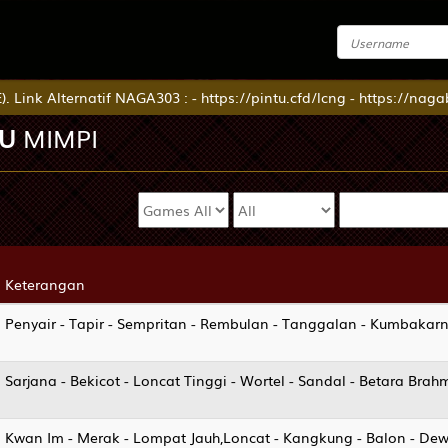
f NAGA303 : - https://pintu.cfd/lcng - https://nagabest.com -
U
MIMPI
Keterangan
Keterangan
Penyair - Tapir - Sempritan - Rembulan - Tanggalan - Kumbakar
Sarjana - Bekicot - Loncat Tinggi - Wortel - Sandal - Betara Brah
Kwan Im - Merak - Lompat Jauh,Loncat - Kangkung - Balon - Dew