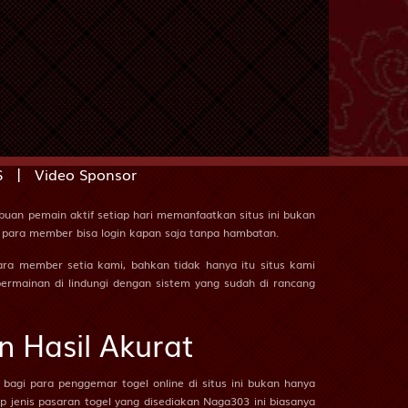
2D
39 (44-55-77-
05)
2D
41 (49-56-76-
06)
akta
2D
42 (45-97-72-
47)
2D
43 (40-71-41-
|
S
Video Sponsor
21)
2D
44 (39-81-86-
ibuan pemain aktif setiap hari memanfaatkan situs ini bukan
31)
r, para member bisa login kapan saja tanpa hambatan.
2D
45 (42-51-75-
ra member setia kami, bahkan tidak hanya itu situs kami
01)
 permainan di lindungi dengan sistem yang sudah di rancang
ang Wenang
2D
46 (48-64-73-
 Hasil Akurat
14)
Untari
2D
38 (37-67-84-
 bagi para penggemar togel online di situs ini bukan hanya
17)
p jenis pasaran togel yang disediakan Naga303 ini biasanya