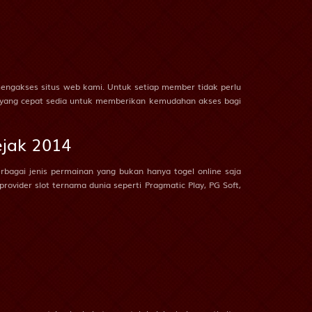
2D
84 (86-23-39-
73)
akenaka
2D
85 (75-25-42-
52)
 mengakses situs web kami. Untuk setiap member tidak perlu
dipati
2D
86 (84-33-37-
at yang cepat sedia untuk memberikan kemudahan akses bagi
83)
2D
87 (88-09-33-
ejak 2014
59)
rbagai jenis permainan yang bukan hanya togel online saja
2D
91 (99-06-66-
ovider slot ternama dunia seperti Pragmatic Play, PG Soft,
56)
arung - Siti Sundari
2D
92 (95-47-62-
97)
2D
95 (92-01-65-
51)
2D
96 (98-14-63-
64)