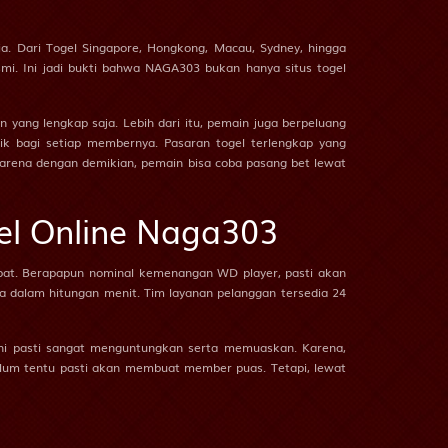
asamuka
2D
48 (46-00-79-
50)
ia. Dari Togel Singapore, Hongkong, Macau, Sydney, hingga
esmi. Ini jadi bukti bahwa NAGA303 bukan hanya situs togel
atot Kaca
2D
57 (74-08-47-
58)
yang lengkap saja. Lebih dari itu, pemain juga berpeluang
2D
58 (67-07-94-
k bagi setiap membernya. Pasaran togel terlengkap yang
57)
Karena dengan demikian, pemain bisa coba pasang bet lewat
 Api - Abilawa
2D
67 (58-38-23-
88)
gel Online Naga303
2D
71 (72-43-45-
93)
pat. Berapapun nominal kemenangan WD player, pasti akan
a dalam hitungan menit. Tim layanan pelanggan tersedia 24
2D
80 (73-49-48-
99)
 ini pasti sangat menguntungkan serta memuaskan. Karena,
2D
81 (76-44-49-
elum tentu pasti akan membuat member puas. Tetapi, lewat
94)
2D
83 (59-36-26-
86)