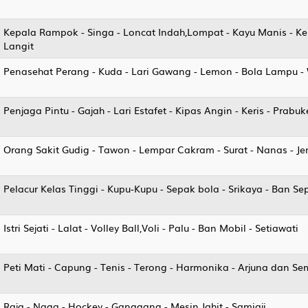
Kepala Rampok - Singa - Loncat Indah,Lompat - Kayu Manis - Ker
Langit
Penasehat Perang - Kuda - Lari Gawang - Lemon - Bola Lampu -
Penjaga Pintu - Gajah - Lari Estafet - Kipas Angin - Keris - Prabu
Orang Sakit Gudig - Tawon - Lempar Cakram - Surat - Nanas - 
Pelacur Kelas Tinggi - Kupu-Kupu - Sepak bola - Srikaya - Ban S
Istri Sejati - Lalat - Volley Ball,Voli - Palu - Ban Mobil - Setiawati
Peti Mati - Capung - Tenis - Terong - Harmonika - Arjuna dan S
Raja - Naga - Hockey - Ganggang - Mesin Jahit - Samiaji