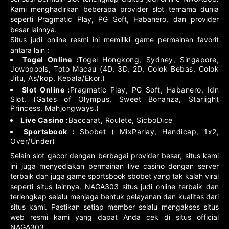
Kami menghadirkan beberapa provider slot ternama dunia
seperti Pragmatic Play, PG Soft, Habanero, dan provider
besar lainnya.
Situs judi online resmi ini memiliki game permainan favorit
antara lain :
Togel Online :
Togel Hongkong, Sydney, Singapore,
Jowopools, Toto Macau (4D, 3D, 2D, Colok Bebas, Colok
Jitu, As/kop, Kepala/Ekor.)
Slot Online :
Pragmatic Play, PG Soft, Habanero, Idn
Slot. (Gates of Olympus, Sweet Bonanza, Starlight
Princess, Mahjongways.)
Live Casino :
Baccarat, Roulete, SicboDice
Sportsbook :
Sbobet ( MixParlay, Handicap, 1x2,
Over/Under)
Selain slot gacor dengan berbagai provider besar, situs kami
ini juga menyediakan permainan live casino dengan server
terbaik dan juga game sportsbook sbobet yang tak kalah viral
seperti situs lainnya. NAGA303 situs judi online terbaik dan
terlengkap selalu menjaga bentuk pelayanan dan kualitas dari
situs kami. Pastikan setiap member selalu mengakses situs
web resmi kami yang dapat Anda cek di situs official
NAGA303.