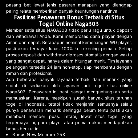
pasang bet lewat jenis pasaran manapun yang dianggap
paling relate memberikan banyak keuntungan nantinya.
Fasilitas Penawaran Bonus Terbaik di Situs
Togel Online Naga303
Member setia situs NAGA303 tidak perlu ragu untuk deposit
dan withdrawal Anda. Kami memproses dana player dengan
Aman dan cepat. Berapapun nominal kemenangan WD player,
pasti akan terbayar lunas 100% ke rekening pemain. Setiap
proses deposit dan withdraw diproses otomatis dengan waktu
yang sangat cepat, hanya dalam hitungan menit. Tim layanan
pelanggan tersedia 24 jam non-stop, siap membantu dengan
ramah dan profesional.
Ada beberapa banyak layanan terbaik dan menarik yang
sudah di sediakan oleh layanan judi togel situs online
Naga303. Penawaran ini pasti sangat menguntungkan serta
memuaskan. Karena, meskipun sudah banyak situs taruhan
togel di Indonesia, tetapi tidak menjamin semuanya selalu
punya penawaran menarik sehingga belum tentu pasti akan
membuat member puas. Tetapi, lewat situs togel yang
terpercaya ini, para player atau pemain akan mendapatkan
bonus berikut ini:
Bonus New Member 25K